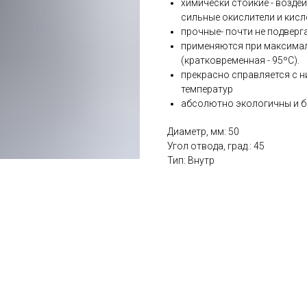
химически стойкие - возде
сильные окислители и кис
прочные- почти не подвер
применяются при максимал
(кратковременная - 95ºС).
прекрасно справляется с н
температур
абсолютно экологичны и б
Диаметр, мм: 50
Угол отвода, град.: 45
Тип: Внутр